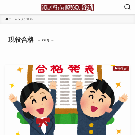
ホーム
現役合格
現役合格
– tag –
教学舎