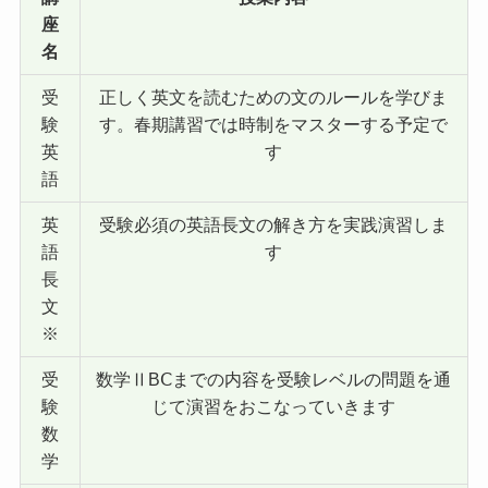
座
名
受
正しく英文を読むための文のルールを学びま
験
す。春期講習では時制をマスターする予定で
英
す
語
英
受験必須の英語長文の解き方を実践演習しま
語
す
長
文
※
受
数学ⅡBⅭまでの内容を受験レベルの問題を通
験
じて演習をおこなっていきます
数
学