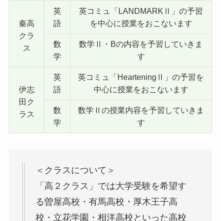
英
英コミュ「LANDMARKⅡ」の予習
秦高
語
を中心に授業をおこないます
クラ
数
数学Ⅱ・Bの内容を予習していきま
ス
学
す
英
英コミュ「HearteningⅡ」の予習を
伊志
語
中心に授業をおこないます
田ク
数
数学Ⅱの授業内容を予習していきま
ラス
学
す
＜クラスについて＞
「高２クラス」では大学受験を希望す
る曽屋高校・有馬高校・厚木王子高
校・立花学園・相洋高校といった高校