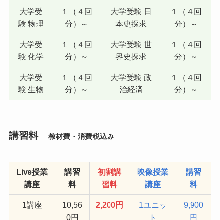
大学受
１（４回
大学受験 日
１（４回
験 物理
分）～
本史探求
分）～
大学受
１（４回
大学受験 世
１（４回
験 化学
分）～
界史探求
分）～
大学受
１（４回
大学受験 政
１（４回
験 生物
分）～
治経済
分）～
講習料
教材費・消費税込み
Live
授業
講習
初割講
映像授業
講習
講座
料
習料
講座
料
1講座
10,56
2,200円
1ユニッ
9,900
0円
ト
円