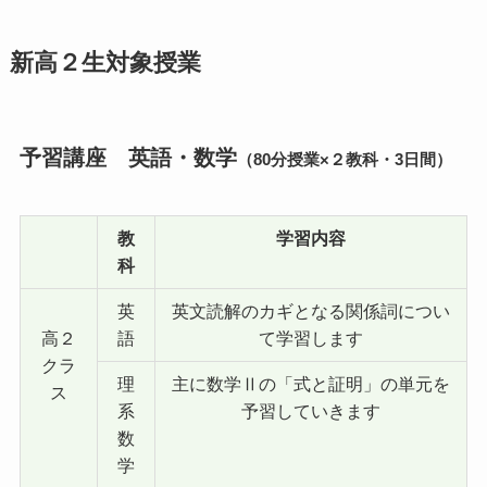
新高２生対象授業
予習講座 英語・数学
（80分授業×２教科・3日間）
教
学習内容
科
英
英文読解のカギとなる関係詞につい
高２
語
て学習します
クラ
理
主に数学Ⅱの「式と証明」の単元を
ス
系
予習していきます
数
学