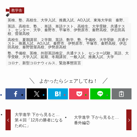
教学舎
英検、塾、高校生、大学入試、推薦入試、AO入試、東海大学前 秦野、
英語、高校生、塾、、単語、単語テスト、高校生、大学受験、共通テス
ト、センター、大学、秦野市、平塚市、伊勢原市、秦野高校、伊志田高
校、曽屋高校
高校生、夏期講習、２学期、英語、数学、塾、予備校、大学受験、共通テ
スト、推薦入試、AO入試、秦野市、伊勢原市、平塚市、秦野高校、伊志
田高校、秦野曽屋高校、伊勢原高校
塾、予備校、英検、外部英語検定、共通テスト、センター試験、英語、大
学受験、大学入試、延期、冬期講習、一般入試、推薦入試、大学
コロナ、新型コロナウィルス、緊急事態宣言
よかったらシェアしてね！
大学進学 下から見ると…
大学進学 下から見ると…
第４回「12月の勝者になる
番外編②
ために」