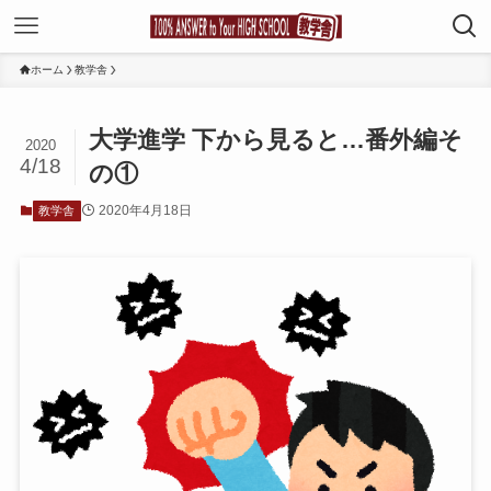
ホーム
教学舎
大学進学 下から見ると…番外編そ
2020
4/18
の①
2020年4月18日
教学舎