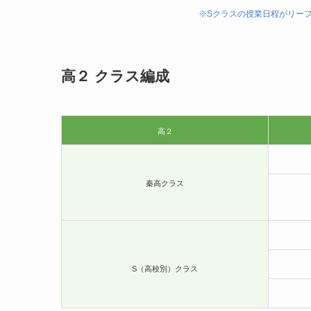
※Sクラスの授業日程がリー
高２ クラス編成
高２
秦高クラス
S（高校別）クラス