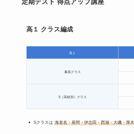
定期テスト 得点アップ講座
高１ クラス編成
高１
秦高クラス
S（高校別）クラス
Sクラスは
海老名・座間・伊志田・西湘・大磯・厚