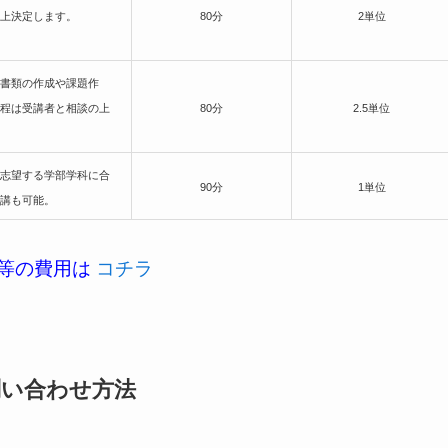
談の上決定します。
80分
2単位
書類の作成や課題作
程は受講者と相談の上
80分
2.5単位
志望する学部学科に合
90分
1単位
講も可能。
等の費用は
コチラ
問い合わせ方法