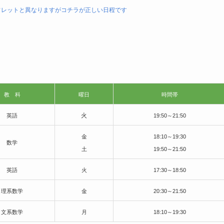
フレットと異なりますがコチラが正しい日程です
教 科
曜日
時間帯
火
英語
19:50～21:50
金
18:10～19:30
数学
土
19:50～21:50
英語
火
17:30～18:50
理系数学
金
20:30～21:50
文系数学
月
18:10～19:3
0