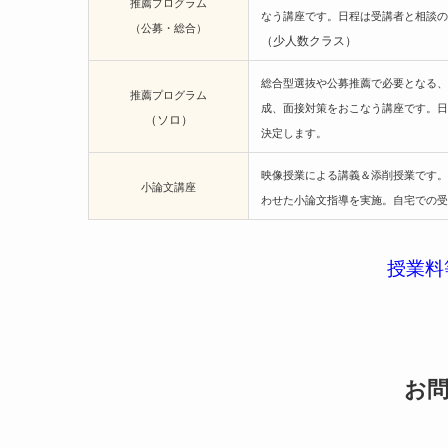
推薦プログラム
なう講座です。日程は受講者と相
（公募・総合）
（少人数クラス）
総合型選抜や公募推薦で必要となる、
推薦プログラム
成、面接対策をおこなう講座です。日
（ソロ）
決定します。
映像授業による講義＆添削授業です。
小論文講座
わせた小論文指導を実施。自宅での受
授業料
お