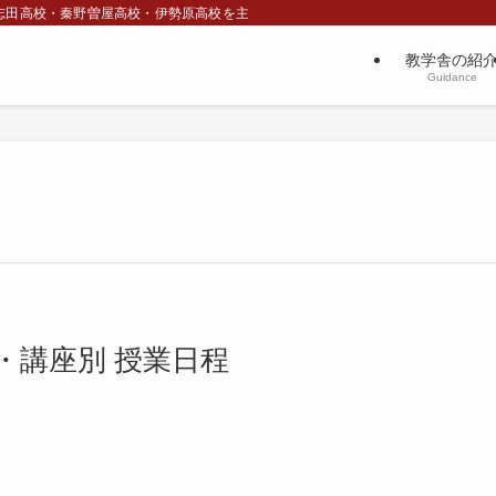
志田高校・秦野曽屋高校・伊勢原高校を主な対象とした高校生のための塾
教学舎の紹
Guidance
・講座別 授業日程