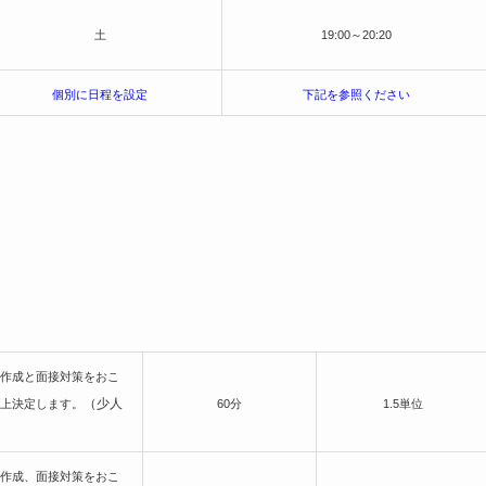
土
19:00～20:20
個別に日程を設定
下記を参照ください
作成と面接対策をおこ
（少人
上決定します。
60分
1.5単位
作成、面接対策をおこ