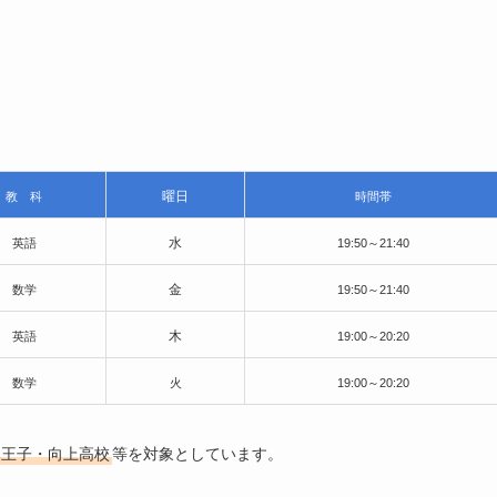
曜日
教 科
時間帯
水
英語
19:50～21:40
金
数学
19:50～21:40
木
英語
19:00～20:20
数学
火
19:00～20:20
木王子・向上高校
等を対象としています。