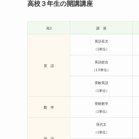
高校３年生の開講講座
高3
講 座
英語長文
（1単位）
英語総合
英 語
（1.5単位）
受験英語
（1単位）
受験数学
数 学
（1単位）
現代文
（1単位）
国 語