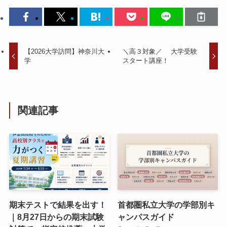
【2026大学訪問】神奈川大
＼高３対象／ 大学受験
学
スタート講座！
関連記事
期末テストで結果を出す！
首都圏私立大学の学部別キ
｜8月27日からの期末試験
ャンパスガイド