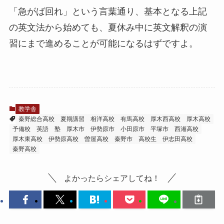
「急がば回れ」という言葉通り、基本となる上記
の英文法から始めても、夏休み中に英文解釈の演
習にまで進めることが可能になるはずですよ。
教学舎
秦野総合高校
夏期講習
相洋高校
有馬高校
厚木西高校
厚木高校
予備校
英語
塾
厚木市
伊勢原市
小田原市
平塚市
西湘高校
厚木東高校
伊勢原高校
曽屋高校
秦野市
高校生
伊志田高校
秦野高校
よかったらシェアしてね！